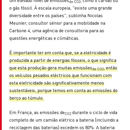
um elevado nível de emissões
, como o carvão ou
de CO2
o gás fóssil. À escala europeia, "existe uma grande
diversidade entre os países", sublinha Nicolas
Meunier, consultor sénior para a mobilidade na
Carbone 4, uma agência de consultoria para as
questões energéticas e climáticas.
É importante ter em conta que, se a eletricidade é
produzida a partir de energias fósseis, o que significa
que esta produção gera muitas emissões
, então
de CO2
os veículos pesados eléctricos que funcionam com
esta eletricidade são significativamente menos
sustentáveis, porque temos em conta as emissões do
berço ao túmulo.
Em França, as emissões de
durante o ciclo de vida
CO2
completo de um camião elétrico a bateria (incluindo a
reciclagem das baterias) excedem os 80%. A bateria