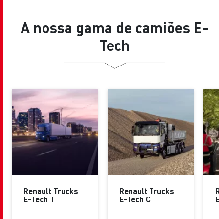
A nossa gama de camiões E-
Tech
Renault Trucks
Renault Trucks
R
E-Tech T
E-Tech C
E