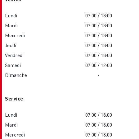
Lundi
07:00 / 18:00
Mardi
07:00 / 18:00
Mercredi
07:00 / 18:00
Jeudi
07:00 / 18:00
Vendredi
07:00 / 18:00
Samedi
07:00 / 12:00
Dimanche
-
Service
Lundi
07:00 / 18:00
Mardi
07:00 / 18:00
Mercredi
07:00 / 18:00