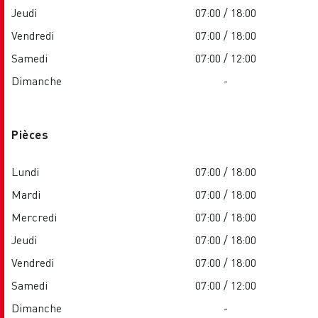
Jeudi
07:00 / 18:00
Vendredi
07:00 / 18:00
Samedi
07:00 / 12:00
Dimanche
-
Pièces
Lundi
07:00 / 18:00
Mardi
07:00 / 18:00
Mercredi
07:00 / 18:00
Jeudi
07:00 / 18:00
Vendredi
07:00 / 18:00
Samedi
07:00 / 12:00
Dimanche
-