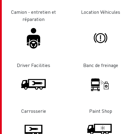
Camion - entretien et
Location Véhicules
réparation
Driver Facilities
Banc de freinage
Carrosserie
Paint Shop