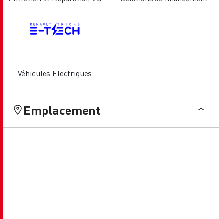
Véhicules Electriques
Emplacement