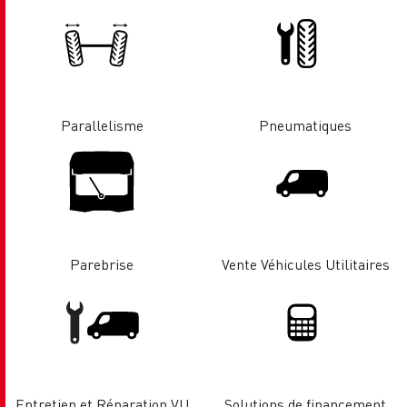
Parallelisme
Pneumatiques
Parebrise
Vente Véhicules Utilitaires
Entretien et Réparation VU
Solutions de financement