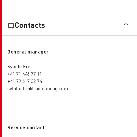
Contacts
General manager
Sybille Frei
+41 71 446 77 11
+41 79 617 32 74
sybille.frei@thomannag.com
Service contact